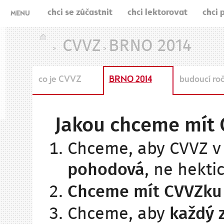
chci se zúčastnit
chci lektorovat
chci 
MENU
CVVZ
BRNO 2014
>
>
co je CVVZ
BRNO 2014
budoucí roč
Jakou chceme mít 
Chceme, aby CVVZ v
pohodová
, ne hekti
Chceme mít CVVZku o
Chceme, aby
každý 