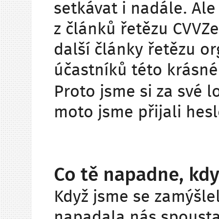
setkávat i nadále. Al
z článků řetězu CVVZ
další články řetězu or
účastníků této krásné
Proto jsme si za své l
moto jsme přijali hesl
Co tě napadne, kdy
Když jsme se zamýšle
napadala nás spousta 