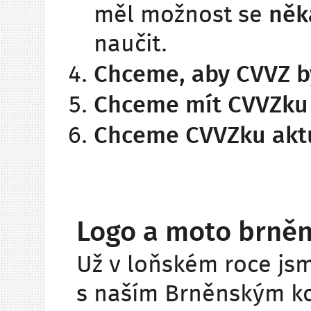
měl možnost se
něk
naučit.
Chceme, aby CVVZ by
Chceme mít CVVZku
Chceme CVVZku akt
Logo a moto brně
Už v loňském roce jsme
s naším Brněnským ko