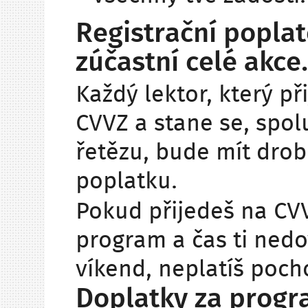
Registrační poplate
zúčastní celé akce.
Každý lektor, který p
CVVZ a stane se, spol
řetězu, bude mít drob
poplatku.
Pokud přijedeš na CVV
program a čas ti nedov
víkend, neplatíš pocho
Doplatky za progr