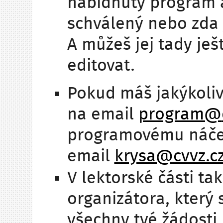
nabídnutý program a 
schválený nebo zda 
A můžeš jej tady je
editovat.
Pokud máš jakýkoli
na email
program@
programovému náčel
email
krysa@
cvvz.c
V lektorské části ta
organizátora, který 
všechny tvé žádosti.