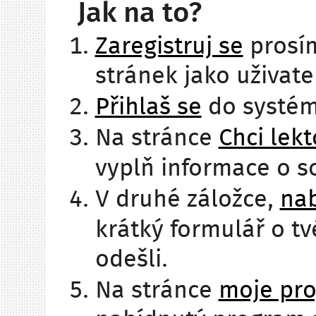
Jak na to?
Zaregistruj se
prosím
stránek jako uživate
Přihlaš se
do systém
Na stránce
Chci lekt
vyplň informace o so
V druhé záložce,
na
krátký formulář o t
odešli.
Na stránce
moje pr