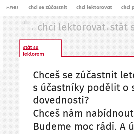
chci se zúčastnit
chci lektorovat
chci 
MENU
chci lektorovat
stát 
>
>
stát se
lektorem
Chceš se zúčastnit let
s účastníky podělit o 
dovednosti?
Chceš nám nabídnout
Budeme moc rádi. A úč