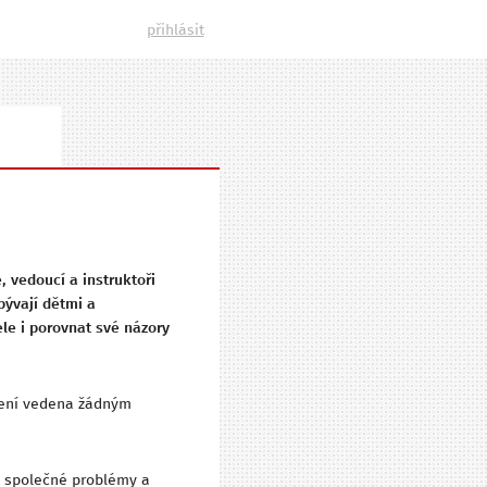
přihlásit
 vedoucí a instruktoři
bývají dětmi a
ele i porovnat své názory
 není vedena žádným
či společné problémy a