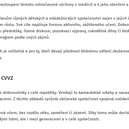
k zastoupení tématu volnočasové výchovy v médiích a k jeho otevření a
enům různých dětských a mládežnických společenství nejen v jejich čin
 růstu. Své cíle naplňuje formou aktivního, zážitkového učení. Dobrov
 přednášky, řízené diskuse, poznávací výpravy, rukodělné dílny či blo
 program podle svých zájmů.
 je volitelná a pro ty, kteří dávají přednost klidnému sdílení zkušenost
y.
 CVVZ
e dobrovolníky z celé republiky. Vznikají tu kamarádské vztahy a nav
acemi. Z těchto základů vyrůstá občanská společnost spojená solidarit
ná všem, bez rozdílu věku, zaměření či zázemí. Díky tomu může docház
́mi lidmi, ale i mezi generacemi a v celé společnosti.