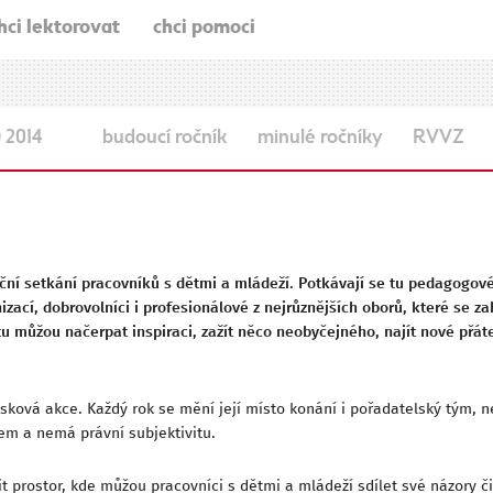
hci lektorovat
chci pomoci
2014
budoucí ročník
minulé ročníky
RVVZ
ční setkání pracovníků s dětmi a mládeží. Potkávají se tu pedagogové,
izací, dobrovolníci i profesionálové z nejrůznějších oborů, které se za
 tu můžou načerpat inspiraci, zažít něco neobyčejného, najít nové přát
zisková akce. Každý rok se mění její místo konání i pořadatelský tým,
m a nemá právní subjektivitu.
it prostor, kde můžou pracovníci s dětmi a mládeží sdílet své názory 