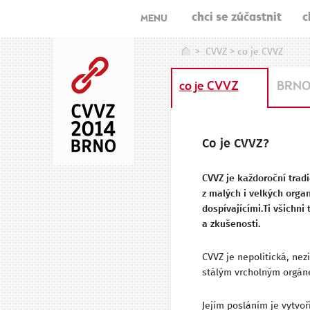
chci se zúčastnit
c
MENU
>
CVVZ
>
co je CVVZ
co je CVVZ
BRNO 
Co je CVVZ?
CVVZ je každoroční tradi
z malých i velkých organ
dospívajícími.Ti všichni
a zkušenosti.
CVVZ je nepolitická, ne
stálým vrcholným orgáne
Jejím posláním je vytvoř