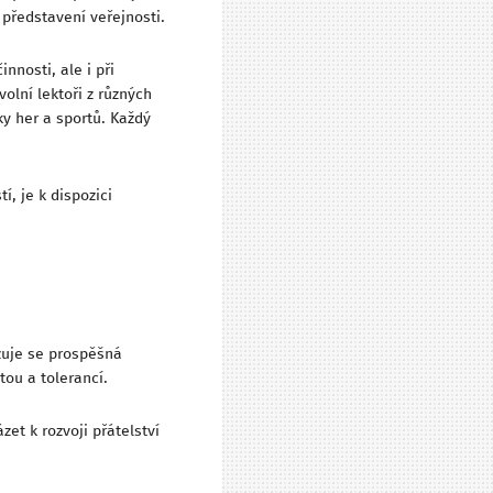
 představení veřejnosti.
nosti, ale i při
olní lektoři z různých
ky her a sportů. Každý
í, je k dispozici
azuje se prospěšná
ou a tolerancí.
et k rozvoji přátelství