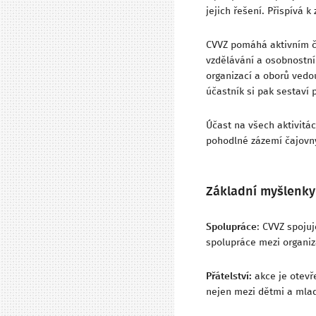
jejich řešení. Přispívá 
CVVZ pomáhá aktivním čl
vzdělávání a osobnostním
organizací a oborů vedou
účastník si pak sestaví
Účast na všech aktivitách
pohodlné zázemí čajovn
Základní myšlenky
Spolupráce
: CVVZ spojuj
spolupráce mezi organiz
Přátelství:
akce je otevře
nejen mezi dětmi a mlady