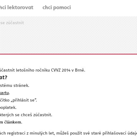
hci lektorovat
chci pomoci
 se zúčastnit
účastnit letošního ročníku CVVZ 2014 v Brně.
at?
stému stránek.
kartu
.
čítko „přihlásit se“.
poplatek.
 kterých se chceš zúčastnit.
ším článkem
.
h registraci z minulých let, můžeš použít své staré přihlašovací úda