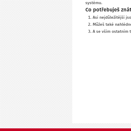
systému.
Co potřebuješ zná
Asi nejdůležitější js
Můžeš také nahlédn
A se vším ostatním 