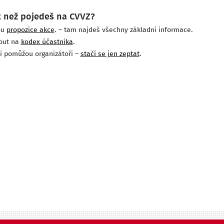
t než pojedeš na CVVZ?
ou
propozice akce
. – tam najdeš všechny základní informace.
out na
kodex účastníka
.
ti pomůžou organizátoři –
stačí se jen zeptat
.