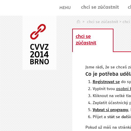
chci se zúčastnit
c
MENU
>
chci se zúčastnit
>
chci
chci se
zúčastnit
Jsme rádi, že se chceš z
Co je potřeba uděl
Registrovat se
do sy
Vyplnit tvou
osobní 
Kliknout na velké tla
Zaplatit účastnický 
Vybrat si programy
,
Přijet a
stát se dal
Pokud už máš na stránkác