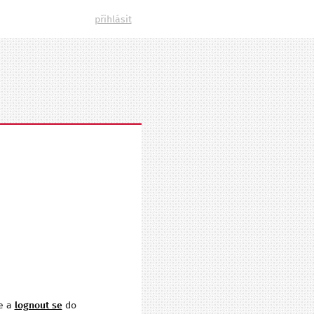
přihlásit
je a
lognout se
do