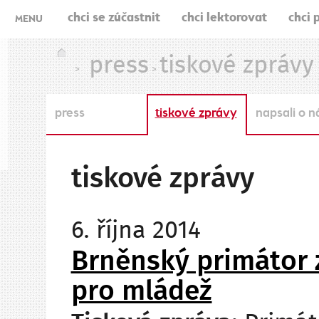
chci se zúčastnit
chci lektorovat
chci 
MENU
press
tiskové zprávy
>
>
press
tiskové zprávy
napsali o n
tiskové zprávy
6. října 2014
Brněnský primátor z
pro mládež