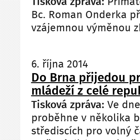
Tisková zpráva:
Primát
Bc. Roman Onderka pře
vzájemnou výměnou zk
6. října 2014
Do Brna přijedou pr
mládeží z celé repu
Tisková zpráva:
Ve dnec
proběhne v několika b
střediscích pro volný