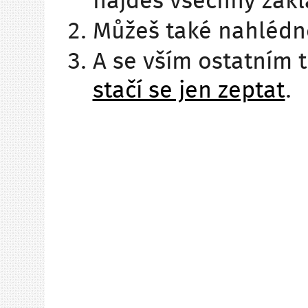
najdeš všechny zákl
Můžeš také nahléd
A se vším ostatním 
stačí se jen zeptat
.