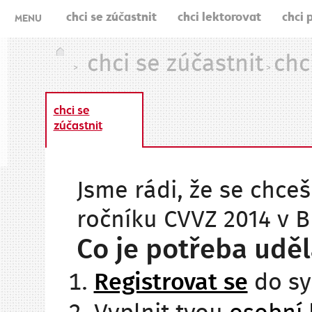
chci se zúčastnit
chci lektorovat
chci 
MENU
chci se zúčastnit
chc
>
>
chci se
zúčastnit
Jsme rádi, že se chceš
ročníku CVVZ 2014 v B
Co je potřeba uděl
Registrovat se
do sy