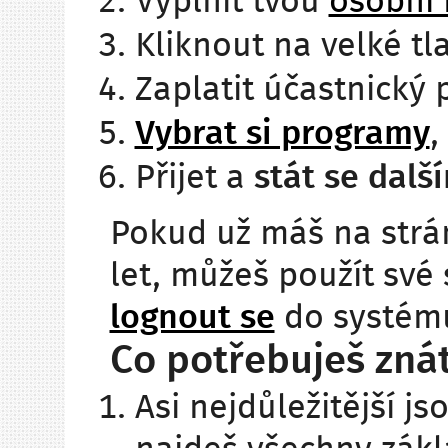
Vyplnit tvou
osobní 
Kliknout na velké tla
Zaplatit účastnický 
Vybrat si programy
,
Přijet a
stát se dal
Pokud už máš na strán
let, můžeš použít své 
lognout se
do systém
Co potřebuješ zná
Asi nejdůležitější js